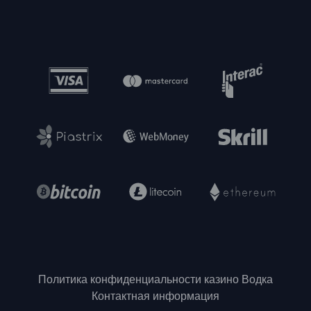
Политика конфиденциальности казино Водка
Контактная информация