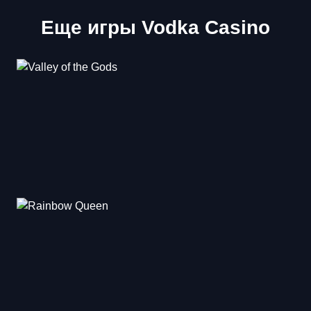
Еще игры Vodka Casino